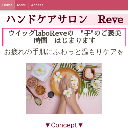
Home
Menu
Access
ハンドケアサロン Reve
ウイッグlaboReveの "手"のご褒美
時間 はじまります
お疲れの手肌にふわっと温もりケアを
▼Concept▼